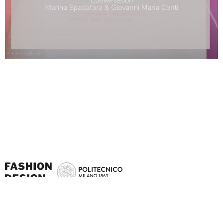
School of Design - Politecnico di Milano Via Giuseppe Candiani, 72 - 20158 - Milan -
Italy.
The works/projects portrayed in the website are subject to the protection of the law
on the protection of copyright and other rights connected with its exercise (Law No.